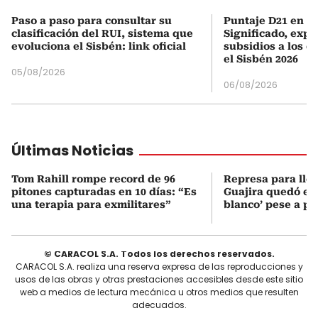
Paso a paso para consultar su
Puntaje D21 en el
clasificación del RUI, sistema que
Significado, expl
evoluciona el Sisbén: link oficial
subsidios a los q
el Sisbén 2026
05/08/2026
06/08/2026
Últimas Noticias
Tom Rahill rompe record de 96
Represa para lle
pitones capturadas en 10 días: “Es
Guajira quedó en 
una terapia para exmilitares”
blanco’ pese a p
© CARACOL S.A. Todos los derechos reservados.
CARACOL S.A. realiza una reserva expresa de las reproducciones y
usos de las obras y otras prestaciones accesibles desde este sitio
web a medios de lectura mecánica u otros medios que resulten
adecuados.