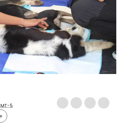
MT-5
le