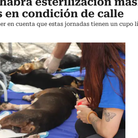
habrá esterilización mas
s en condición de calle
 en cuenta que estas jornadas tienen un cupo li