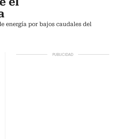
e el
a
e energía por bajos caudales del