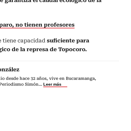
 garantiza el caudal ecológico de la
paro, no tienen profesores
se tiene capacidad
suficiente para
gico de la represa de Topocoro.
onzález
dio desde hace 32 años, vive en Bucaramanga,
 Periodismo Simón
...
Leer más