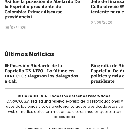
Así fue la posesión de Abelardo De
Jefe de finanzas 
la Espriella presidente de
Golfo ofreció $50
Colombia: Primer discurso
teniente para evi
presidencial
07/08/2026
08/08/2026
Últimas Noticias
🔴 Posesión Abelardo de la
Biografía de Abel
Espriella EN VIVO | Lo último en
Espriella: De dón
DIRECTO: Llegaron los delegados
político y más de
a Cali
presidente
© CARACOL S.A. Todos los derechos reservados.
CARACOL S.A. realiza una reserva expresa de las reproducciones y
usos de las obras y otras prestaciones accesibles desde este sitio
web a medios de lectura mecánica u otros medios que resulten
adecuados.
Contacto
Contacto Ventas
Newsletter