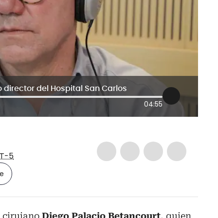
 director del Hospital San Carlos
04:55
T-5
le
 cirujano
Diego Palacio Betancourt
, quien