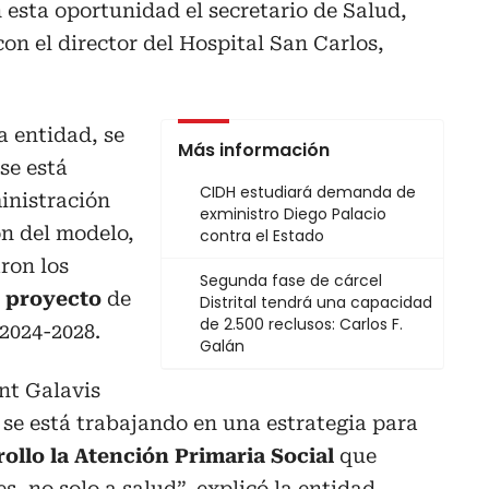
n esta oportunidad el secretario de Salud,
on el director del Hospital San Carlos,
a entidad, se
Más información
se está
CIDH estudiará demanda de
inistración
exministro Diego Palacio
ón del modelo,
contra el Estado
ron los
Segunda fase de cárcel
l proyecto
de
Distrital tendrá una capacidad
de 2.500 reclusos: Carlos F.
 2024-2028.
Galán
nt Galavis
 se está trabajando en una estrategia para
rollo la Atención Primaria Social
que
s, no solo a salud”, explicó la entidad.