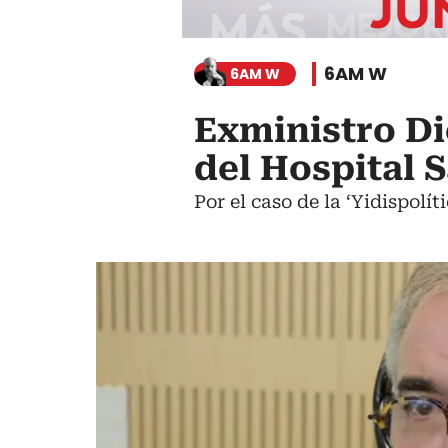
6AM W
6AM W
Exministro Di
del Hospital 
Por el caso de la ‘Yidispolí