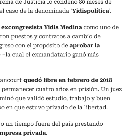
rema de Justicia lo condenó 80 meses de
 el caso de la denominada ‘
Yidispolítica
’.
a excongresista Yidis Medina
como uno de
eron puestos y contratos a cambio de
greso con el propósito de
aprobar la
e
–la cual el exmandatario ganó más
tancourt
quedó libre en febrero de 2018
 permanecer cuatro años en prisión. Un juez
minó que validó estudio, trabajo y buen
 en que estuvo privado de la libertad.
vo un tiempo fuera del país prestando
 empresa privada
.