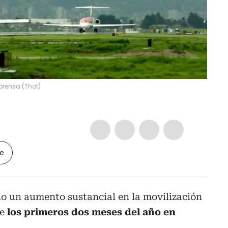
lprensa.
(
Thot
)
le
io un aumento sustancial en la movilización
te
los primeros dos meses del año en