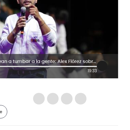
El problema no es la ‘vaca’, es que van a tumbar a la gente: Alex Flórez sobre vías 4G
19:33
le