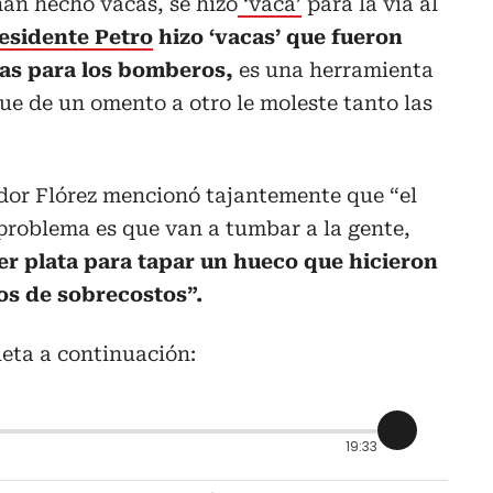
han hecho vacas, se hizo
‘vaca’
para la vía al
esidente Petro
hizo ‘vacas’ que fueron
as para los bomberos,
es una herramienta
que de un omento a otro le moleste tanto las
ador Flórez mencionó tajantemente que “el
l problema es que van a tumbar a la gente,
r plata para tapar un hueco que hicieron
os de sobrecostos”.
eta a continuación:
19:33