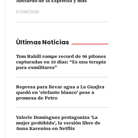
Abelardo de la Espriella y más
07/08/2026
Últimas Noticias
Tom Rahill rompe record de 96 pitones
capturadas en 10 días: “Es una terapia
para exmilitares”
Represa para llevar agua a La Guajira
quedó en ‘elefante blanco’ pese a
promesa de Petro
Valerie Domínguez protagoniza ‘La
mujer prohibida’, la versión libre de
Anna Karenina en Netflix