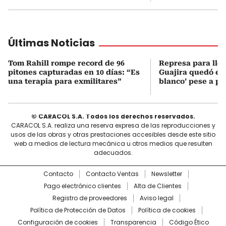
Últimas Noticias
Tom Rahill rompe record de 96
Represa para lle
pitones capturadas en 10 días: “Es
Guajira quedó en 
una terapia para exmilitares”
blanco’ pese a p
© CARACOL S.A. Todos los derechos reservados.
CARACOL S.A. realiza una reserva expresa de las reproducciones y
usos de las obras y otras prestaciones accesibles desde este sitio
web a medios de lectura mecánica u otros medios que resulten
adecuados.
Contacto
Contacto Ventas
Newsletter
Pago electrónico clientes
Alta de Clientes
Registro de proveedores
Aviso legal
Política de Protección de Datos
Política de cookies
Configuración de cookies
Transparencia
Código Ético