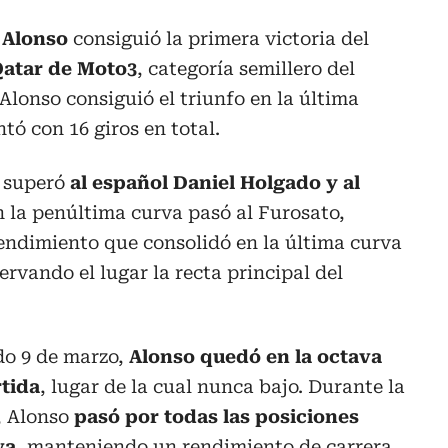
 Alonso
consiguió la primera victoria del
Qatar de Moto3
, categoría semillero del
Alonso consiguió el triunfo en la última
ntó con 16 giros en total.
m
superó
al español Daniel Holgado y al
n la penúltima curva pasó al Furosato,
endimiento que consolidó en la última curva
ervando el lugar la recta principal del
ado 9 de marzo,
Alonso quedó en la octava
rtida
, lugar de la cual nunca bajo. Durante la
l, Alonso
pasó por todas las posiciones
va
, manteniendo un rendimiento de carrera