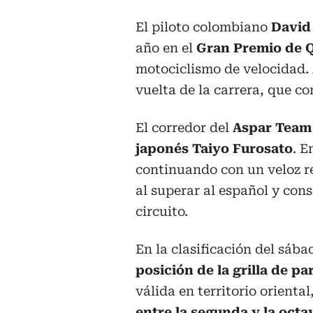
El piloto colombiano
David
año en el
Gran Premio de 
motociclismo de velocidad. 
vuelta de la carrera, que co
El corredor del
Aspar Tea
japonés Taiyo Furosato
. E
continuando con un veloz r
al superar al español y cons
circuito.
En la clasificación del sáb
posición de la grilla de pa
válida en territorio orienta
entre la segunda y la octa