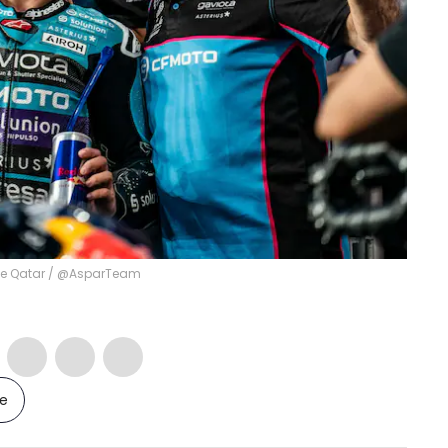
 de Qatar / @AsparTeam
le