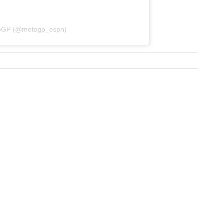
toGP (@motogp_espn)