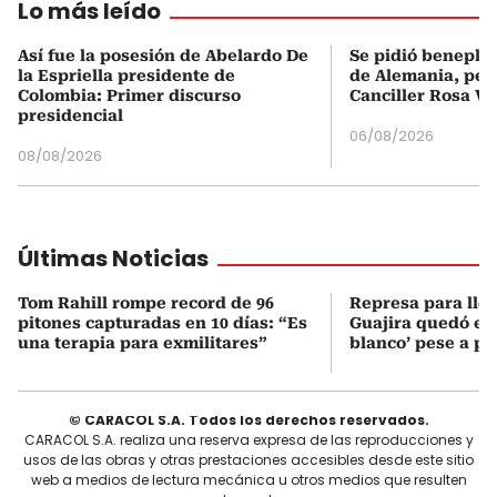
Lo más leído
Así fue la posesión de Abelardo De
Se pidió beneplá
la Espriella presidente de
de Alemania, pero
Colombia: Primer discurso
Canciller Rosa Vi
presidencial
06/08/2026
08/08/2026
Últimas Noticias
Tom Rahill rompe record de 96
Represa para lle
pitones capturadas en 10 días: “Es
Guajira quedó en 
una terapia para exmilitares”
blanco’ pese a p
© CARACOL S.A. Todos los derechos reservados.
CARACOL S.A. realiza una reserva expresa de las reproducciones y
usos de las obras y otras prestaciones accesibles desde este sitio
web a medios de lectura mecánica u otros medios que resulten