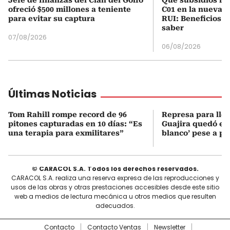
ofreció $500 millones a teniente
C01 en la nueva c
para evitar su captura
RUI: Beneficios y
saber
07/08/2026
06/08/2026
Últimas Noticias
Tom Rahill rompe record de 96
Represa para lle
pitones capturadas en 10 días: “Es
Guajira quedó en 
una terapia para exmilitares”
blanco’ pese a p
© CARACOL S.A. Todos los derechos reservados.
CARACOL S.A. realiza una reserva expresa de las reproducciones y
usos de las obras y otras prestaciones accesibles desde este sitio
web a medios de lectura mecánica u otros medios que resulten
adecuados.
Contacto
Contacto Ventas
Newsletter