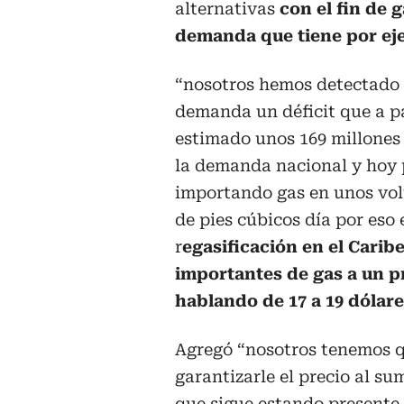
alternativas
con el fin de 
demanda que tiene por ej
“nosotros hemos detectado e
demanda un déficit que a pa
estimado unos 169 millones d
la demanda nacional y hoy
importando gas en unos vol
de pies cúbicos día por eso 
r
egasificación en el Cari
importantes de gas a un p
hablando de 17 a 19 dólares
Agregó “nosotros tenemos q
garantizarle el precio al su
que sigue estando presente 