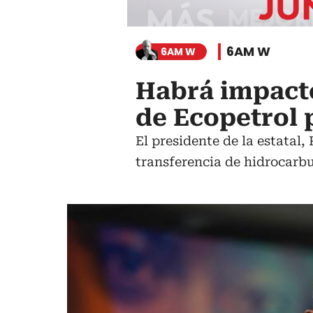
6AM W
6AM W
Habrá impacto
de Ecopetrol p
El presidente de la estatal
transferencia de hidrocarb