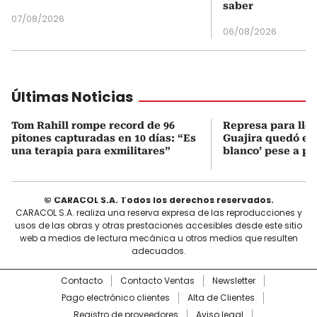
saber
07/08/2026
06/08/2026
Últimas Noticias
Tom Rahill rompe record de 96
Represa para lle
pitones capturadas en 10 días: “Es
Guajira quedó en 
una terapia para exmilitares”
blanco’ pese a p
© CARACOL S.A. Todos los derechos reservados.
CARACOL S.A. realiza una reserva expresa de las reproducciones y
usos de las obras y otras prestaciones accesibles desde este sitio
web a medios de lectura mecánica u otros medios que resulten
adecuados.
Contacto
Contacto Ventas
Newsletter
Pago electrónico clientes
Alta de Clientes
Registro de proveedores
Aviso legal