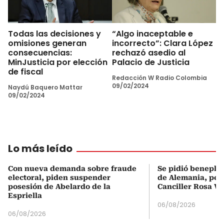
Todas las decisiones y
“Algo inaceptable e
omisiones generan
incorrecto”: Clara López
consecuencias:
rechazó asedio al
MinJusticia por elección
Palacio de Justicia
de fiscal
Redacción W Radio Colombia
09/02/2024
Naydú Baquero Mattar
09/02/2024
Lo más leído
Con nueva demanda sobre fraude
Se pidió beneplá
electoral, piden suspender
de Alemania, pero
posesión de Abelardo de la
Canciller Rosa Vi
Espriella
06/08/2026
06/08/2026