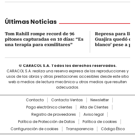
Últimas Noticias
Tom Rahill rompe record de 96
Represa para lle
pitones capturadas en 10 días: “Es
Guajira quedó en 
una terapia para exmilitares”
blanco’ pese a p
© CARACOL S.A. Todos los derechos reservados.
CARACOL S.A. realiza una reserva expresa de las reproducciones y
usos de las obras y otras prestaciones accesibles desde este sitio
web a medios de lectura mecánica u otros medios que resulten
adecuados.
Contacto
Contacto Ventas
Newsletter
Pago electrónico clientes
Alta de Clientes
Registro de proveedores
Aviso legal
Política de Protección de Datos
Política de cookies
Configuración de cookies
Transparencia
Código Ético