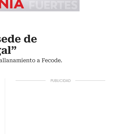
sede de
gal”
l allanamiento a Fecode.