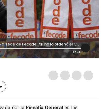
Abogado de Petro por allanamiento a sede de Fecode: “si no lo ordenó el CNE, es ilegal”
12:40
le
izada por la
Fiscalía General
en las