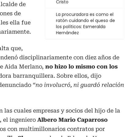
Cristo
alcalde de
iones de
La procuradora es como el
ratón cuidando el queso de
les ella fue
los políticos: Esmeralda
nariamente.
Hernández
lta que,
ondenó disciplinariamente con diez años de
te Aida Merlano,
no hizo lo mismo con los
ora barranquillera. Sobre ellos, dijo
 denunciado
“no involucró, ni guardó relación
 las cuales empresas y socios del hijo de la
 el ingeniero
Albero Mario Caparroso
dos con multimillonarios contratos por