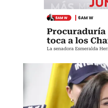
6AM W
6AM W
Procuraduría 
toca a los Ch
La senadora Esmeralda Hern