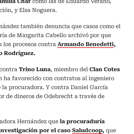
familia Char
como las de Eduardo Verano,
ción, y Elsa Noguera.
nández también denuncia que casos como el
ría de Margarita Cabello archivó por que
n los procesos contra
Armando Benedetti
,
io Rodríguez.
 contra
Trino Luna
, miembro del
Clan Cotes
 ha favorecido con contratos al ingeniero
e la procuradora. Y contra Daniel García
or de dineros de Odebrecht a través de
enadora Hernández que
la procuraduría
investigación por el caso
Saludcoop
,
que