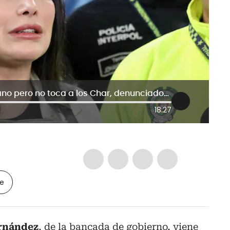
Procuraduría sanciona a Aida Merlano pero no toca a los Char, denunciados por ella
18:27
le
rnández
, de la bancada de gobierno, viene