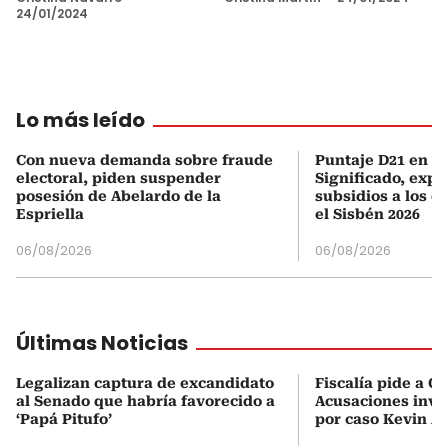
24/01/2024
Lo más leído
Con nueva demanda sobre fraude
Puntaje D21 en el
electoral, piden suspender
Significado, expl
posesión de Abelardo de la
subsidios a los q
Espriella
el Sisbén 2026
06/08/2026
06/08/2026
Últimas Noticias
Legalizan captura de excandidato
Fiscalía pide a C
al Senado que habría favorecido a
Acusaciones inves
‘Papá Pitufo’
por caso Kevin A