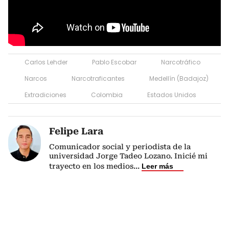
Carlos Lehder
Pablo Escobar
Narcotráfico
Narcos
Narcotraficantes
Medellín (Badajoz)
Extradiciones
Colombia
Estados Unidos
Felipe Lara
Comunicador social y periodista de la
universidad Jorge Tadeo Lozano. Inicié mi
trayecto en los medios
...
Leer más