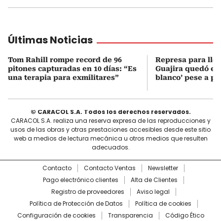
Últimas Noticias
Tom Rahill rompe record de 96
Represa para lle
pitones capturadas en 10 días: “Es
Guajira quedó en 
una terapia para exmilitares”
blanco’ pese a p
© CARACOL S.A. Todos los derechos reservados.
CARACOL S.A. realiza una reserva expresa de las reproducciones y
usos de las obras y otras prestaciones accesibles desde este sitio
web a medios de lectura mecánica u otros medios que resulten
adecuados.
Contacto
Contacto Ventas
Newsletter
Pago electrónico clientes
Alta de Clientes
Registro de proveedores
Aviso legal
Política de Protección de Datos
Política de cookies
Configuración de cookies
Transparencia
Código Ético