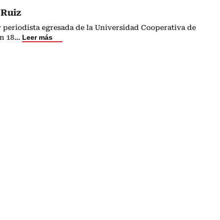
 Ruiz
 periodista egresada de la Universidad Cooperativa de
n 18
...
Leer más