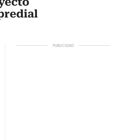
yecto
predial