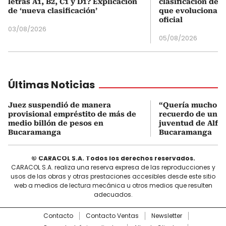
letras A1, B2, C1 y D1? Explicación
clasificación del
de ‘nueva clasificación’
que evoluciona el
oficial
03/08/2026
05/08/2026
Últimas Noticias
Juez suspendió de manera
“Quería mucho a s
provisional empréstito de más de
recuerdo de un a
medio billón de pesos en
juventud de Alfo
Bucaramanga
Bucaramanga
© CARACOL S.A. Todos los derechos reservados.
CARACOL S.A. realiza una reserva expresa de las reproducciones y
usos de las obras y otras prestaciones accesibles desde este sitio
web a medios de lectura mecánica u otros medios que resulten
adecuados.
Contacto
Contacto Ventas
Newsletter