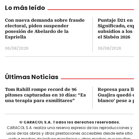
Lo más leído
Con nueva demanda sobre fraude
Puntaje D21 en el
electoral, piden suspender
Significado, expl
posesión de Abelardo de la
subsidios a los q
Espriella
el Sisbén 2026
06/08/2026
06/08/2026
Últimas Noticias
Tom Rahill rompe record de 96
Represa para lle
pitones capturadas en 10 días: “Es
Guajira quedó en 
una terapia para exmilitares”
blanco’ pese a p
© CARACOL S.A. Todos los derechos reservados.
CARACOL S.A. realiza una reserva expresa de las reproducciones y
usos de las obras y otras prestaciones accesibles desde este sitio
web a medios de lectura mecánica u otros medios que resulten