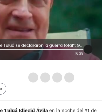
“Banda ‘La Inmaculada’ y alcalde de Tuluá se declararon la guerra total”: Gustavo Álvarez
16:29
le
e Tuluá Eliecid Ávila
en la noche del 31 de