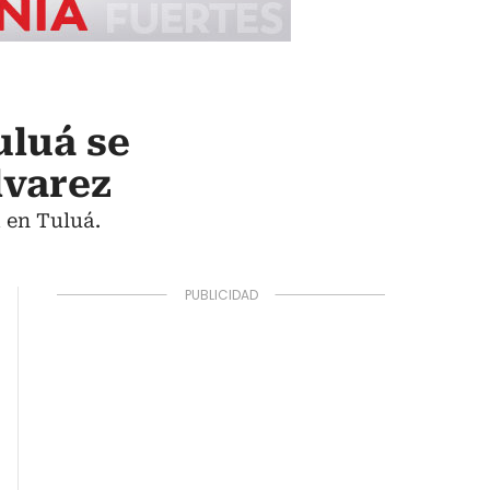
uluá se
lvarez
a en Tuluá.