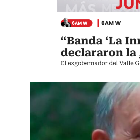
6AM W
6AM W
“Banda ‘La In
declararon la
El exgobernador del Valle G