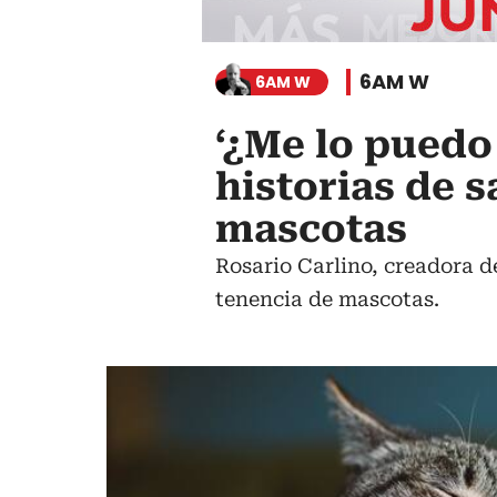
6AM W
6AM W
‘¿Me lo puedo
historias de 
mascotas
Rosario Carlino, creadora d
tenencia de mascotas.