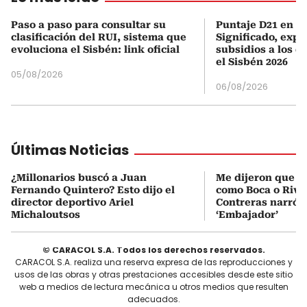
Paso a paso para consultar su
Puntaje D21 en el
clasificación del RUI, sistema que
Significado, expl
evoluciona el Sisbén: link oficial
subsidios a los q
el Sisbén 2026
05/08/2026
06/08/2026
Últimas Noticias
¿Millonarios buscó a Juan
Me dijeron que Mi
Fernando Quintero? Esto dijo el
como Boca o Rive
director deportivo Ariel
Contreras narró s
Michaloutsos
‘Embajador’
© CARACOL S.A. Todos los derechos reservados.
CARACOL S.A. realiza una reserva expresa de las reproducciones y
usos de las obras y otras prestaciones accesibles desde este sitio
web a medios de lectura mecánica u otros medios que resulten
adecuados.