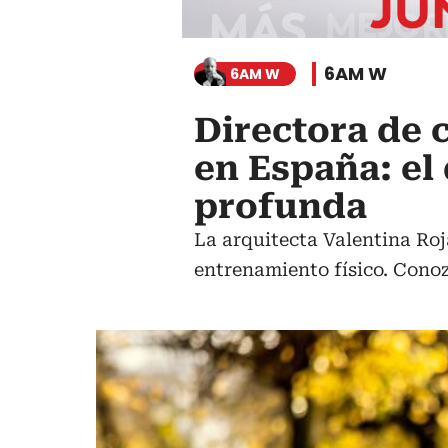
6AM W
6AM W
Directora de 
en España: el
profunda
La arquitecta Valentina Roja
entrenamiento físico. Conoz