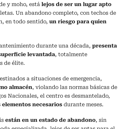
de y moho, está
lejos de ser un lugar apto
tletas. Un abandono completo, con techos de
n, en todo sentido,
un riesgo para quien
 mantenimiento durante una década,
presenta
superficie levantada
, totalmente
 de élite.
destinados a situaciones de emergencia,
como almacén
, violando las normas básicas de
os Nacionales, el centro es desmantelado,
s elementos necesarios
durante meses.
is
están en un estado de abandono
, sin
oda especializada, lejos de ser aptas para el