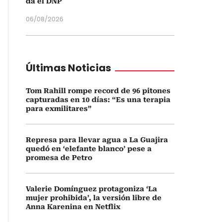
da el DNP
06/08/2026
Últimas Noticias
Tom Rahill rompe record de 96 pitones
capturadas en 10 días: “Es una terapia
para exmilitares”
Represa para llevar agua a La Guajira
quedó en ‘elefante blanco’ pese a
promesa de Petro
Valerie Domínguez protagoniza ‘La
mujer prohibida’, la versión libre de
Anna Karenina en Netflix