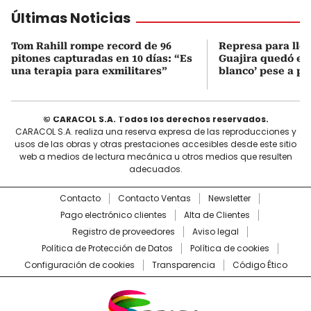
Últimas Noticias
Tom Rahill rompe record de 96
Represa para lle
pitones capturadas en 10 días: “Es
Guajira quedó en 
una terapia para exmilitares”
blanco’ pese a p
© CARACOL S.A. Todos los derechos reservados.
CARACOL S.A. realiza una reserva expresa de las reproducciones y
usos de las obras y otras prestaciones accesibles desde este sitio
web a medios de lectura mecánica u otros medios que resulten
adecuados.
Contacto
Contacto Ventas
Newsletter
Pago electrónico clientes
Alta de Clientes
Registro de proveedores
Aviso legal
Política de Protección de Datos
Política de cookies
Configuración de cookies
Transparencia
Código Ético