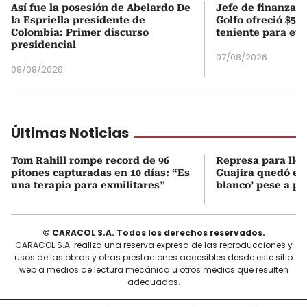
Así fue la posesión de Abelardo De
Jefe de finanzas 
la Espriella presidente de
Golfo ofreció $50
Colombia: Primer discurso
teniente para evi
presidencial
07/08/2026
08/08/2026
Últimas Noticias
Tom Rahill rompe record de 96
Represa para lle
pitones capturadas en 10 días: “Es
Guajira quedó en 
una terapia para exmilitares”
blanco’ pese a p
© CARACOL S.A. Todos los derechos reservados.
CARACOL S.A. realiza una reserva expresa de las reproducciones y
usos de las obras y otras prestaciones accesibles desde este sitio
web a medios de lectura mecánica u otros medios que resulten
adecuados.