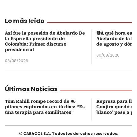
Lo más leído
Así fue la posesión de Abelardo De
🔴A qué hora es l
la Espriella presidente de
Abelardo de la Es
Colombia: Primer discurso
de agosto y dónd
presidencial
06/08/2026
08/08/2026
Últimas Noticias
Tom Rahill rompe record de 96
Represa para lle
pitones capturadas en 10 días: “Es
Guajira quedó en 
una terapia para exmilitares”
blanco’ pese a p
© CARACOL S.A. Todos los derechos reservados.