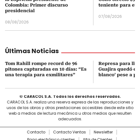
Colombia: Primer discurso
teniente para evi
presidencial
07/08/2026
08/08/2026
Últimas Noticias
Tom Rahill rompe record de 96
Represa para lle
pitones capturadas en 10 días: “Es
Guajira quedó en 
una terapia para exmilitares”
blanco’ pese a p
© CARACOL S.A. Todos los derechos reservados.
CARACOL S.A. realiza una reserva expresa de las reproducciones y
usos de las obras y otras prestaciones accesibles desde este sitio
web a medios de lectura mecánica u otros medios que resulten
adecuados.
Contacto
Contacto Ventas
Newsletter
Pago electrónico clientes
Alta de Clientes