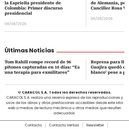
la Espriella presidente de
de Alemania, pero
Colombia: Primer discurso
Canciller Rosa Vi
presidencial
06/08/2026
08/08/2026
Últimas Noticias
Tom Rahill rompe record de 96
Represa para lle
pitones capturadas en 10 días: “Es
Guajira quedó en 
una terapia para exmilitares”
blanco’ pese a p
© CARACOL S.A. Todos los derechos reservados.
CARACOL S.A. realiza una reserva expresa de las reproducciones y
usos de las obras y otras prestaciones accesibles desde este sitio
web a medios de lectura mecánica u otros medios que resulten
adecuados.
Contacto
Contacto Ventas
Newsletter