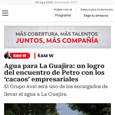
06 ago 2026
Actualizado
09:37
Hable con el
Selecciona tu emisora
Programa
Elige tu emisora
6AM W
6AM W
Agua para La Guajira: un logro
del encuentro de Petro con los
‘cacaos’ empresariales
El Grupo Aval será uno de los encargados de
llevar el agua a La Guajira.