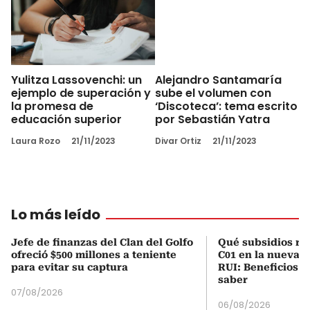
Yulitza Lassovenchi: un
Alejandro Santamaría
ejemplo de superación y
sube el volumen con
la promesa de
‘Discoteca’: tema escrito
educación superior
por Sebastián Yatra
Laura Rozo
21/11/2023
Divar Ortiz
21/11/2023
Lo más leído
Jefe de finanzas del Clan del Golfo
Qué subsidios rec
ofreció $500 millones a teniente
C01 en la nueva c
para evitar su captura
RUI: Beneficios y
saber
07/08/2026
06/08/2026