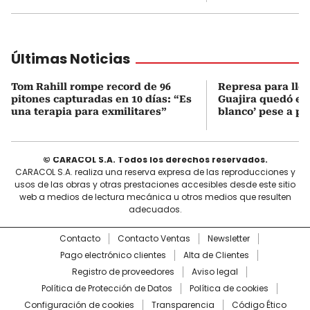
Últimas Noticias
Tom Rahill rompe record de 96
Represa para lle
pitones capturadas en 10 días: “Es
Guajira quedó en 
una terapia para exmilitares”
blanco’ pese a p
© CARACOL S.A. Todos los derechos reservados.
CARACOL S.A. realiza una reserva expresa de las reproducciones y
usos de las obras y otras prestaciones accesibles desde este sitio
web a medios de lectura mecánica u otros medios que resulten
adecuados.
Contacto
Contacto Ventas
Newsletter
Pago electrónico clientes
Alta de Clientes
Registro de proveedores
Aviso legal
Política de Protección de Datos
Política de cookies
Configuración de cookies
Transparencia
Código Ético