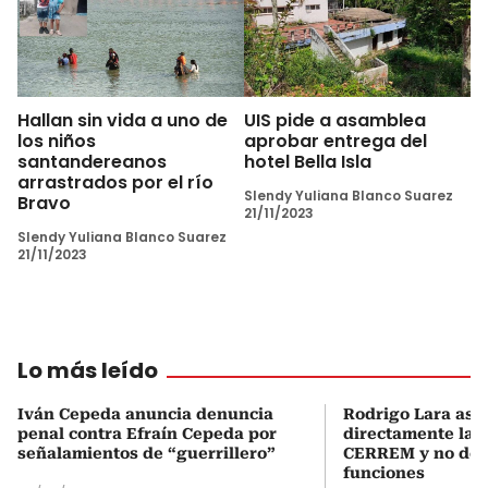
Hallan sin vida a uno de
UIS pide a asamblea
los niños
aprobar entrega del
santandereanos
hotel Bella Isla
arrastrados por el río
Slendy Yuliana Blanco Suarez
Bravo
21/11/2023
Slendy Yuliana Blanco Suarez
21/11/2023
Lo más leído
Iván Cepeda anuncia denuncia
Rodrigo Lara asu
penal contra Efraín Cepeda por
directamente la P
señalamientos de “guerrillero”
CERREM y no del
funciones