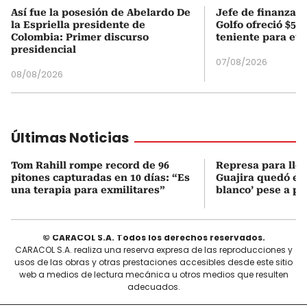
Así fue la posesión de Abelardo De
Jefe de finanzas 
la Espriella presidente de
Golfo ofreció $50
Colombia: Primer discurso
teniente para evi
presidencial
07/08/2026
08/08/2026
Últimas Noticias
Tom Rahill rompe record de 96
Represa para lle
pitones capturadas en 10 días: “Es
Guajira quedó en 
una terapia para exmilitares”
blanco’ pese a p
© CARACOL S.A. Todos los derechos reservados.
CARACOL S.A. realiza una reserva expresa de las reproducciones y
usos de las obras y otras prestaciones accesibles desde este sitio
web a medios de lectura mecánica u otros medios que resulten
adecuados.