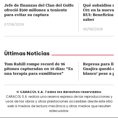
Jefe de finanzas del Clan del Golfo
Qué subsidios rec
ofreció $500 millones a teniente
C01 en la nueva c
para evitar su captura
RUI: Beneficios y
saber
07/08/2026
06/08/2026
Últimas Noticias
Tom Rahill rompe record de 96
Represa para lle
pitones capturadas en 10 días: “Es
Guajira quedó en 
una terapia para exmilitares”
blanco’ pese a p
© CARACOL S.A. Todos los derechos reservados.
CARACOL S.A. realiza una reserva expresa de las reproducciones y
usos de las obras y otras prestaciones accesibles desde este sitio
web a medios de lectura mecánica u otros medios que resulten
adecuados.