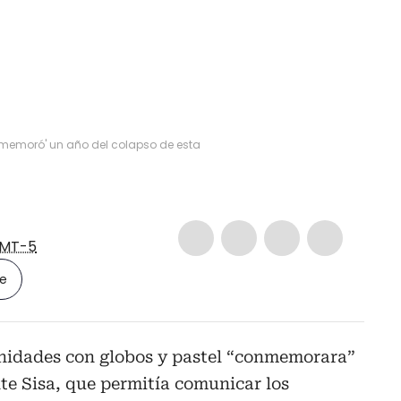
memoró' un año del colapso de esta
MT-5
le
idades con globos y pastel “conmemorara”
te Sisa, que permitía comunicar los