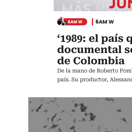
6AM W
6AM W
‘1989: el país
documental so
de Colombia
De la mano de Roberto Pombo
país. Su productor, Alessan