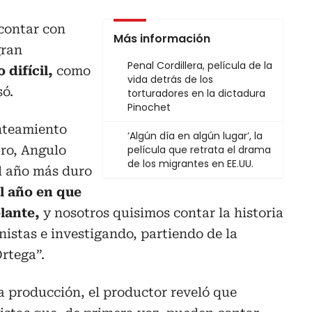
 contar con
Más información
gran
Penal Cordillera, película de la
 difícil,
como
vida detrás de los
só.
torturadores en la dictadura
Pinochet
nteamiento
‘Algún día en algún lugar’, la
bro, Angulo
película que retrata el drama
de los migrantes en EE.UU.
l año más duro
l año en que
elante,
y nosotros quisimos contar la historia
nistas e investigando, partiendo de la
Ortega”.
la producción, el productor reveló que