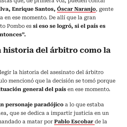
istas que, de primera voz, pueden contar
ilva, Enrique Santos,
Óscar Naranjo
, gente
a en ese momento. De allí que la gran
rto Pombo es
si eso se logró, si el país es
entonces”.
a historia del árbitro como la
egir la historia del asesinato del árbitro
gulo mencionó que la decisión se tomó porque
situación general del país
en ese momento.
un personaje paradójico
a lo que estaba
nea, que se dedica a impartir justicia en un
 mandado a matar por
Pablo Escobar
de la