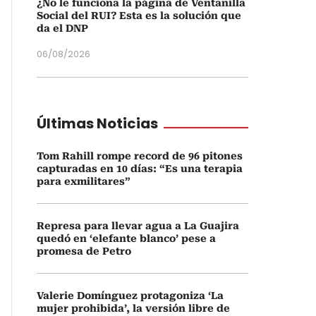
¿No le funciona la página de Ventanilla
Social del RUI? Esta es la solución que
da el DNP
06/08/2026
Últimas Noticias
Tom Rahill rompe record de 96 pitones
capturadas en 10 días: “Es una terapia
para exmilitares”
Represa para llevar agua a La Guajira
quedó en ‘elefante blanco’ pese a
promesa de Petro
Valerie Domínguez protagoniza ‘La
mujer prohibida’, la versión libre de