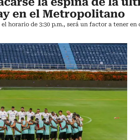
carse la espina de la úl
y en el Metropolitano
 el horario de 3:30 p.m., será un factor a tener e