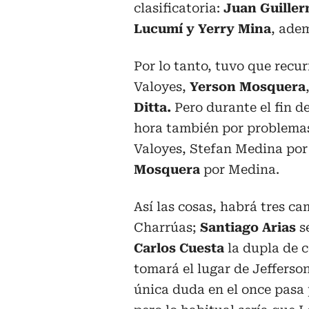
clasificatoria:
Juan Guille
Lucumí y Yerry Mina
, ade
Por lo tanto, tuvo que recu
Valoyes,
Yerson Mosquera
Ditta.
Pero durante el fin d
hora también por problemas
Valoyes, Stefan Medina por
Mosquera
por Medina.
Así las cosas, habrá tres ca
Charrúas;
Santiago Arias
se
Carlos Cuesta
la dupla de 
tomará el lugar de Jefferso
única duda en el once pasa 