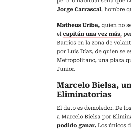
pero lo habitual sería que L
Jorge Carrascal
, hombre q
Matheus Uribe,
quien no se
el
capitán una vez más
,
per
Barrios en la zona de volant
por Luis Díaz, de quien se 
Metropolitano, una plaza qu
Junior.
Marcelo Bielsa, u
Eliminatorias
El dato es demoledor. De lo
a Marcelo Bielsa por Elimi
podido ganar.
Los únicos do