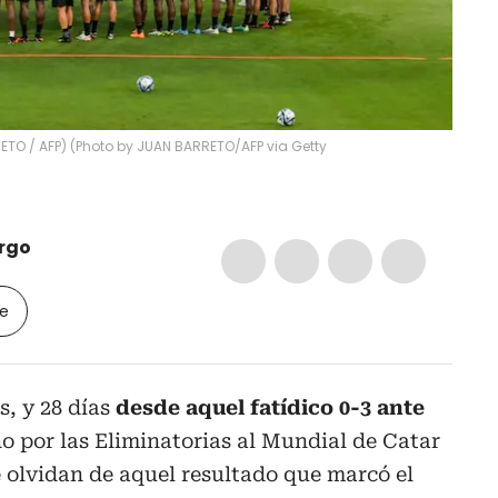
TO / AFP) (Photo by JUAN BARRETO/AFP via Getty
rgo
le
s, y 28 días
desde aquel fatídico 0-3 ante
o por las Eliminatorias al Mundial de Catar
 olvidan de aquel resultado que marcó el