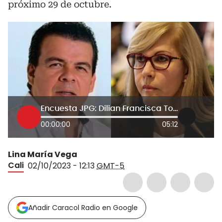
próximo 29 de octubre.
Encuesta JPG: Dilian Francisca Toro y ‘Chontico’ Ortiz lideran intención de voto
00:00:00
05:12
Lina María Vega
Cali
02/10/2023 - 12:13
GMT-5
Añadir Caracol Radio en Google