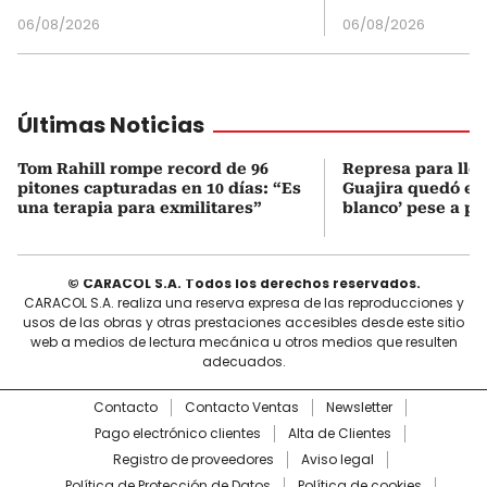
06/08/2026
06/08/2026
Últimas Noticias
Tom Rahill rompe record de 96
Represa para lle
pitones capturadas en 10 días: “Es
Guajira quedó en 
una terapia para exmilitares”
blanco’ pese a p
© CARACOL S.A. Todos los derechos reservados.
CARACOL S.A. realiza una reserva expresa de las reproducciones y
usos de las obras y otras prestaciones accesibles desde este sitio
web a medios de lectura mecánica u otros medios que resulten
adecuados.
Contacto
Contacto Ventas
Newsletter
Pago electrónico clientes
Alta de Clientes
Registro de proveedores
Aviso legal
Política de Protección de Datos
Política de cookies