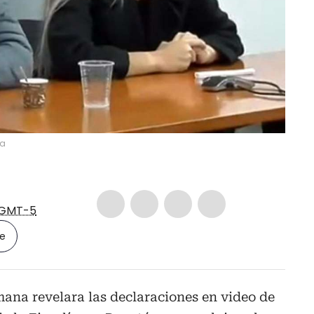
ía
GMT-5
le
ana revelara las declaraciones en video de