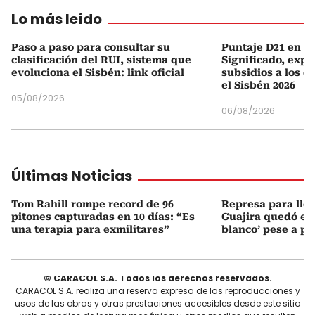
Lo más leído
Paso a paso para consultar su
Puntaje D21 en el
clasificación del RUI, sistema que
Significado, expl
evoluciona el Sisbén: link oficial
subsidios a los q
el Sisbén 2026
05/08/2026
06/08/2026
Últimas Noticias
Tom Rahill rompe record de 96
Represa para lle
pitones capturadas en 10 días: “Es
Guajira quedó en 
una terapia para exmilitares”
blanco’ pese a p
© CARACOL S.A. Todos los derechos reservados.
CARACOL S.A. realiza una reserva expresa de las reproducciones y
usos de las obras y otras prestaciones accesibles desde este sitio