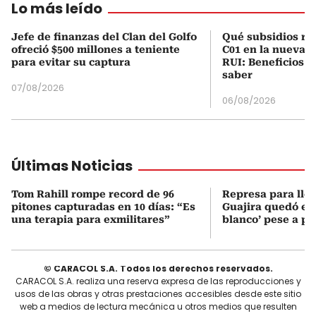
Lo más leído
Jefe de finanzas del Clan del Golfo
Qué subsidios rec
ofreció $500 millones a teniente
C01 en la nueva c
para evitar su captura
RUI: Beneficios y
saber
07/08/2026
06/08/2026
Últimas Noticias
Tom Rahill rompe record de 96
Represa para lle
pitones capturadas en 10 días: “Es
Guajira quedó en 
una terapia para exmilitares”
blanco’ pese a p
© CARACOL S.A. Todos los derechos reservados.
CARACOL S.A. realiza una reserva expresa de las reproducciones y
usos de las obras y otras prestaciones accesibles desde este sitio
web a medios de lectura mecánica u otros medios que resulten