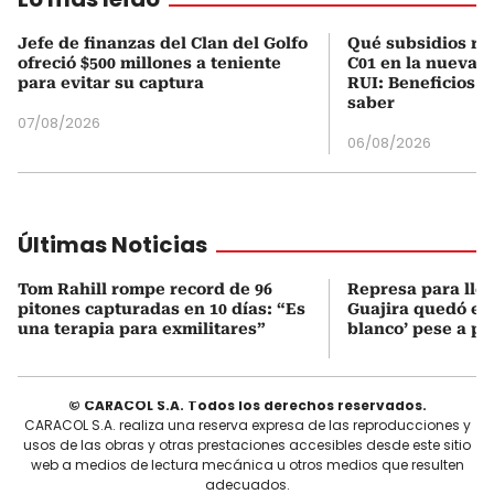
Jefe de finanzas del Clan del Golfo
Qué subsidios rec
ofreció $500 millones a teniente
C01 en la nueva c
para evitar su captura
RUI: Beneficios y
saber
07/08/2026
06/08/2026
Últimas Noticias
Tom Rahill rompe record de 96
Represa para lle
pitones capturadas en 10 días: “Es
Guajira quedó en 
una terapia para exmilitares”
blanco’ pese a p
© CARACOL S.A. Todos los derechos reservados.
CARACOL S.A. realiza una reserva expresa de las reproducciones y
usos de las obras y otras prestaciones accesibles desde este sitio
web a medios de lectura mecánica u otros medios que resulten
adecuados.