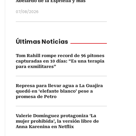
Abelardo de la Espriella y más
07/08/2026
Últimas Noticias
Tom Rahill rompe record de 96 pitones
capturadas en 10 días: “Es una terapia
para exmilitares”
Represa para llevar agua a La Guajira
quedó en ‘elefante blanco’ pese a
promesa de Petro
Valerie Domínguez protagoniza ‘La
mujer prohibida’, la versión libre de
Anna Karenina en Netflix