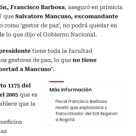
ción, Francisco Barbosa
, aseguró en primicia
W que
Salvatore Mancuso, excomandante
 como ‘gestor de paz’, no podrá quedar en
de lo que dijo el Gobierno Nacional.
 presidente
tiene toda la facultad
los gestores de paz, lo que
no tiene
libertad a Mancuso
”.
to 1175 del
Más información
el 2005
que es
Fiscal Francisco Barbosa
tablece que la
reveló que explosivista y
francotirador del ELN llegaron
a Bogotá
neficios
nas