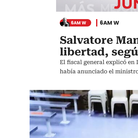
6AM W
6AM W
Salvatore Ma
libertad, segú
El fiscal general explicó e
había anunciado el ministro