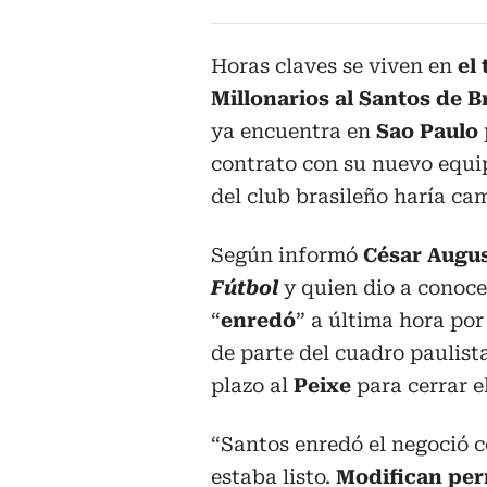
Horas claves se viven en
el
Millonarios al Santos de Br
ya encuentra en
Sao Paulo
contrato con su nuevo equi
del club brasileño haría ca
Según informó
César Augu
Fútbol
y quien dio a conocer
“
enredó
” a última hora por
de parte del cuadro paulista
plazo al
Peixe
para cerrar el
“Santos enredó el negoció 
estaba listo.
Modifican per