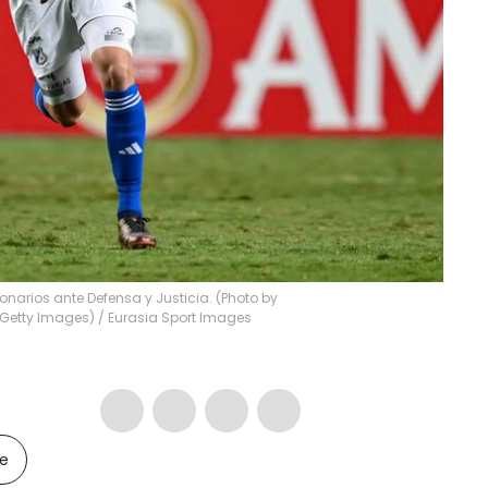
narios ante Defensa y Justicia. (Photo by
/Getty Images)
/
Eurasia Sport Images
le