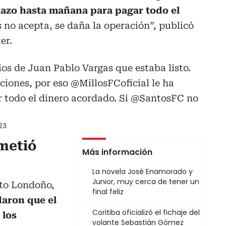
plazo hasta mañana para pagar todo el
s no acepta, se daña la operación”, publicó
er.
os de Juan Pablo Vargas que estaba listo.
ciones, por eso
@MillosFCoficial
le ha
 todo el dinero acordado. Si
@SantosFC
no
23
metió
Más información
La novela José Enamorado y
Junior, muy cerca de tener un
to Londoño,
final feliz
daron que el
Coritiba oficializó el fichaje del
 los
volante Sebastián Gómez