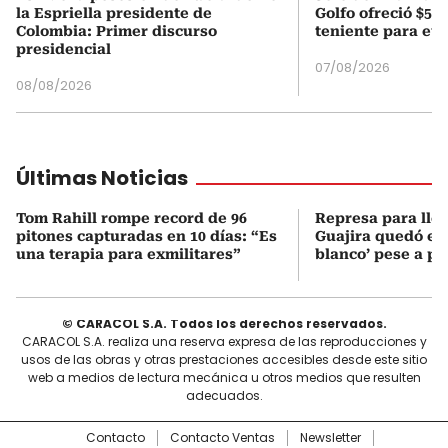
la Espriella presidente de
Golfo ofreció $50
Colombia: Primer discurso
teniente para evi
presidencial
07/08/2026
08/08/2026
Últimas Noticias
Tom Rahill rompe record de 96
Represa para lle
pitones capturadas en 10 días: “Es
Guajira quedó en 
una terapia para exmilitares”
blanco’ pese a p
© CARACOL S.A. Todos los derechos reservados.
CARACOL S.A. realiza una reserva expresa de las reproducciones y
usos de las obras y otras prestaciones accesibles desde este sitio
web a medios de lectura mecánica u otros medios que resulten
adecuados.
Contacto
Contacto Ventas
Newsletter