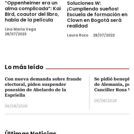
“Oppenheimer era un
Soluciones W:
alma complicada”: Kai
¡Cumpliendo sueños!
Bird, coautor del libro,
Escuela de formación en
habla de la película
Clown en Bogotá será
realidad
Lina María Vega
28/07/2023
Laura Rozo
28/07/2023
Lo más leído
Con nueva demanda sobre fraude
Se pidió beneplá
electoral, piden suspender
de Alemania, pero
posesión de Abelardo de la
Canciller Rosa Vi
Espriella
06/08/2026
06/08/2026
Últimas Noticias